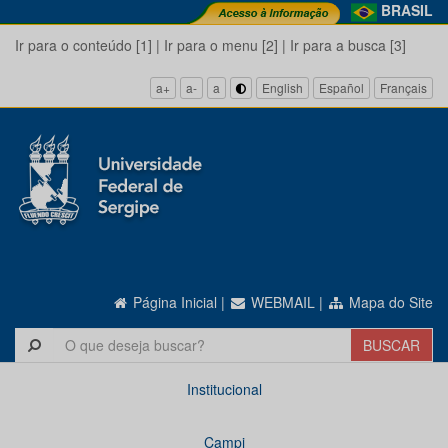
BRASIL
Ir para o conteúdo [1]
|
Ir para o menu [2]
|
Ir para a busca [3]
a+
a-
a
English
Español
Français
Página Inicial
|
WEBMAIL
|
Mapa do Site
Institucional
Campi