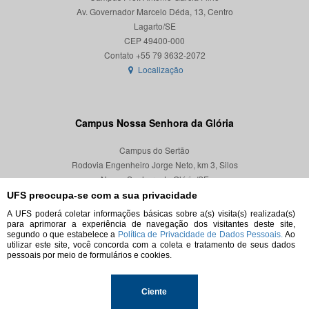
Av. Governador Marcelo Déda, 13, Centro
Lagarto/SE
CEP 49400-000
Localização
Campus Nossa Senhora da Glória
Campus do Sertão
Rodovia Engenheiro Jorge Neto, km 3, Silos
Nossa Senhora da Glória/SE
CEP 49680-000
UFS preocupa-se com a sua privacidade
A UFS poderá coletar informações básicas sobre a(s) visita(s) realizada(s)
Localização
para aprimorar a experiência de navegação dos visitantes deste site,
segundo o que estabelece a
Política de Privacidade de Dados Pessoais.
Ao
utilizar este site, você concorda com a coleta e tratamento de seus dados
pessoais por meio de formulários e cookies.
© 2026. Todos os direitos reservados.
Ciente
Universidade Federal de Sergipe.