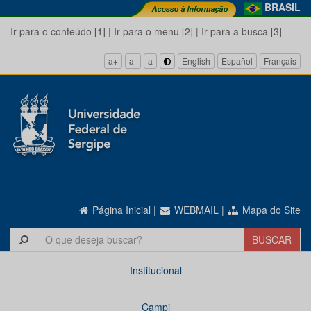
BRASIL
Ir para o conteúdo [1]
|
Ir para o menu [2]
|
Ir para a busca [3]
a+
a-
a
English
Español
Français
Página Inicial
|
WEBMAIL
|
Mapa do Site
Institucional
Campi